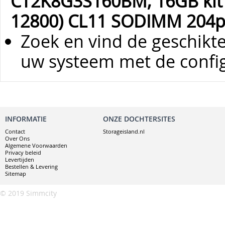
CT2K8G3S160BM, 16GB kit 
12800) CL11 SODIMM 204pin
Zoek en vind de geschik
uw systeem met de config
INFORMATIE
ONZE DOCHTERSITES
Contact
Storageisland.nl
Over Ons
Algemene Voorwaarden
Privacy beleid
Levertijden
Bestellen & Levering
Sitemap
© 2019 Simmcity